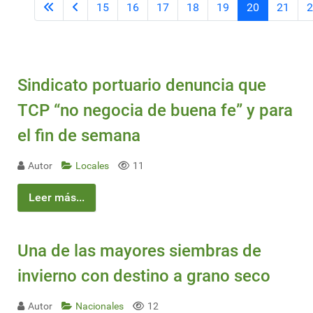
15
16
17
18
19
20
21
2
Sindicato portuario denuncia que
TCP “no negocia de buena fe” y para
el fin de semana
Autor
Locales
11
Leer más...
Una de las mayores siembras de
invierno con destino a grano seco
Autor
Nacionales
12