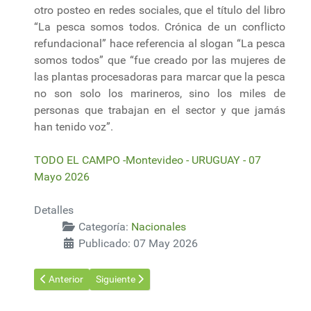
otro posteo en redes sociales, que el título del libro
“La pesca somos todos. Crónica de un conflicto
refundacional” hace referencia al slogan “La pesca
somos todos” que “fue creado por las mujeres de
las plantas procesadoras para marcar que la pesca
no son solo los marineros, sino los miles de
personas que trabajan en el sector y que jamás
han tenido voz”.
TODO EL CAMPO -Montevideo - URUGUAY - 07
Mayo 2026
Detalles
Categoría:
Nacionales
Publicado: 07 May 2026
Artículo anterior: Plan de contención de la plaga Picudo Rojo d
Artículo siguiente: El negocio de la extinción: El t
Anterior
Siguiente