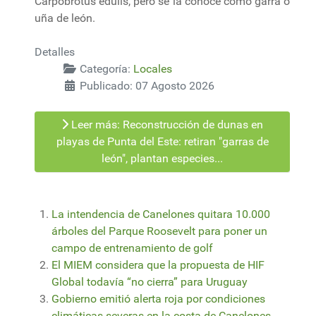
Carpobrotus edulis, pero se la conoce como garra o
uña de león.
Detalles
Categoría:
Locales
Publicado: 07 Agosto 2026
Leer más: Reconstrucción de dunas en
playas de Punta del Este: retiran "garras de
león", plantan especies...
La intendencia de Canelones quitara 10.000
árboles del Parque Roosevelt para poner un
campo de entrenamiento de golf
El MIEM considera que la propuesta de HIF
Global todavía “no cierra” para Uruguay
Gobierno emitió alerta roja por condiciones
climáticas severas en la costa de Canelones,