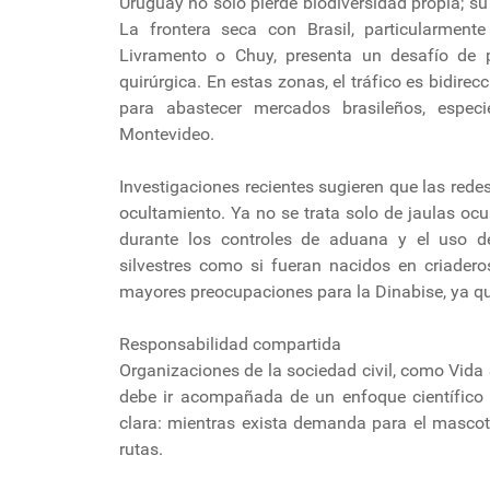
Uruguay no solo pierde biodiversidad propia; su 
La frontera seca con Brasil, particularmen
Livramento o Chuy, presenta un desafío de p
quirúrgica. En estas zonas, el tráfico es bidirec
para abastecer mercados brasileños, espe
Montevideo.
Investigaciones recientes sugieren que las red
ocultamiento. Ya no se trata solo de jaulas ocu
durante los controles de aduana y el uso d
silvestres como si fueran nacidos en criader
mayores preocupaciones para la Dinabise, ya que
Responsabilidad compartida
Organizaciones de la sociedad civil, como Vida S
debe ir acompañada de un enfoque científico 
clara: mientras exista demanda para el mascoti
rutas.