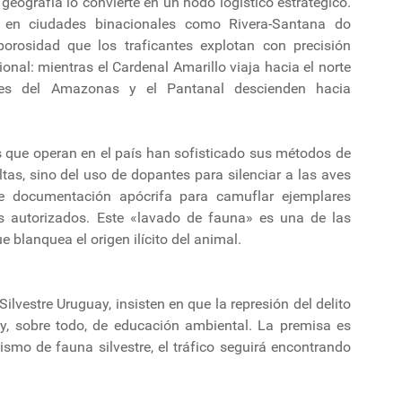
geografía lo convierte en un nodo logístico estratégico.
te en ciudades binacionales como Rivera-Santana do
orosidad que los traficantes explotan con precisión
cional: mientras el Cardenal Amarillo viaja hacia el norte
cies del Amazonas y el Pantanal descienden hacia
es que operan en el país han sofisticado sus métodos de
ltas, sino del uso de dopantes para silenciar a las aves
e documentación apócrifa para camuflar ejemplares
os autorizados. Este «lavado de fauna» es una de las
 blanquea el origen ilícito del animal.
ilvestre Uruguay, insisten en que la represión del delito
y, sobre todo, de educación ambiental. La premisa es
smo de fauna silvestre, el tráfico seguirá encontrando