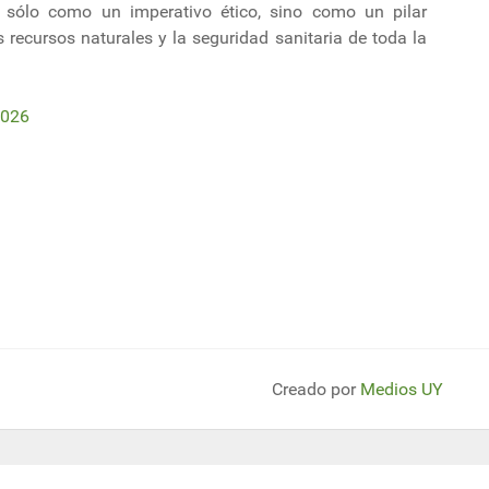
 sólo como un imperativo ético, sino como un pilar
 recursos naturales y la seguridad sanitaria de toda la
2026
r del conflicto y la refundación de la pesca en Uruguay.
as arrasados por el picudo rojo: Bulevar Artigas ya perdió más de las mit
Creado por
Medios UY