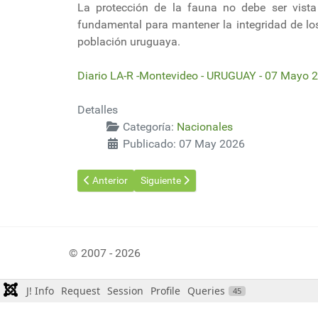
La protección de la fauna no debe ser vista
fundamental para mantener la integridad de los
población uruguaya.
Diario LA-R -Montevideo - URUGUAY - 07 Mayo 
Detalles
Categoría:
Nacionales
Publicado: 07 May 2026
Artículo anterior: Hoy se presenta libro nacido a parti
Artículo siguiente: Los parques y avenid
Anterior
Siguiente
© 2007 - 2026
J! Info
Request
Session
Profile
Queries
45