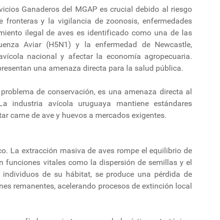
rvicios Ganaderos del MGAP es crucial debido al riesgo
de fronteras y la vigilancia de zoonosis, enfermedades
iento ilegal de aves es identificado como una de las
luenza Aviar (H5N1) y la enfermedad de Newcastle,
avícola nacional y afectar la economía agropecuaria.
resentan una amenaza directa para la salud pública.
n problema de conservación, es una amenaza directa al
 La industria avícola uruguaya mantiene estándares
rtar carne de ave y huevos a mercados exigentes.
co. La extracción masiva de aves rompe el equilibrio de
 funciones vitales como la dispersión de semillas y el
ar individuos de su hábitat, se produce una pérdida de
iones remanentes, acelerando procesos de extinción local