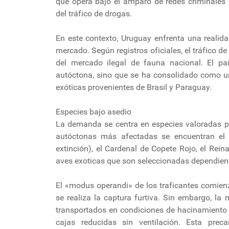
que opera bajo el amparo de redes criminales 
del tráfico de drogas.
En este contexto, Uruguay enfrenta una realidad
mercado. Según registros oficiales, el tráfico
del mercado ilegal de fauna nacional. El pa
autóctona, sino que se ha consolidado como un
exóticas provenientes de Brasil y Paraguay.
Especies bajo asedio
La demanda se centra en especies valoradas po
autóctonas más afectadas se encuentran el C
extinción), el Cardenal de Copete Rojo, el Re
aves exoticas que son seleccionadas dependiend
El «modus operandi» de los traficantes comienza
se realiza la captura furtiva. Sin embargo, la
transportados en condiciones de hacinamiento 
cajas reducidas sin ventilación. Esta prec