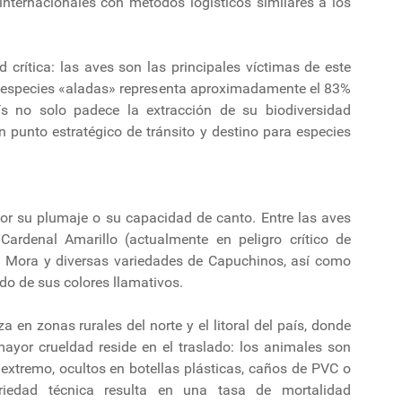
internacionales con métodos logísticos similares a los
 crítica: las aves son las principales víctimas de este
 de especies «aladas» representa aproximadamente el 83%
ís no solo padece la extracción de su biodiversidad
 punto estratégico de tránsito y destino para especies
r su plumaje o su capacidad de canto. Entre las aves
ardenal Amarillo (actualmente en peligro crítico de
ina Mora y diversas variedades de Capuchinos, así como
o de sus colores llamativos.
 en zonas rurales del norte y el litoral del país, donde
 mayor crueldad reside en el traslado: los animales son
extremo, ocultos en botellas plásticas, caños de PVC o
ariedad técnica resulta en una tasa de mortalidad