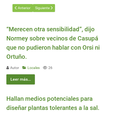
Artículo anterior: El negocio de la extinción: El tráfico ilegal d
Artículo siguiente: Productores de Dolores rechaz
Anterior
Siguiente
“Merecen otra sensibilidad”, dijo
Normey sobre vecinos de Casupá
que no pudieron hablar con Orsi ni
Ortuño.
Autor
Locales
26
Leer más...
Hallan medios potenciales para
diseñar plantas tolerantes a la sal.