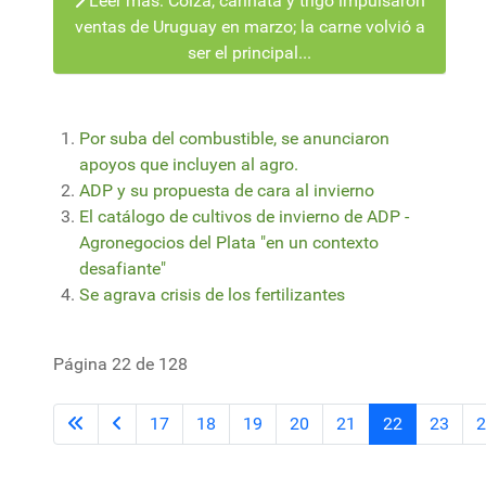
Leer más: Colza, carinata y trigo impulsaron
ventas de Uruguay en marzo; la carne volvió a
ser el principal...
Por suba del combustible, se anunciaron
apoyos que incluyen al agro.
ADP y su propuesta de cara al invierno
El catálogo de cultivos de invierno de ADP -
Agronegocios del Plata "en un contexto
desafiante"
Se agrava crisis de los fertilizantes
Página 22 de 128
17
18
19
20
21
22
23
2