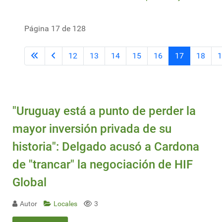
Página 17 de 128
12
13
14
15
16
17
18
1
"Uruguay está a punto de perder la
mayor inversión privada de su
historia": Delgado acusó a Cardona
de "trancar" la negociación de HIF
Global
Autor
Locales
3