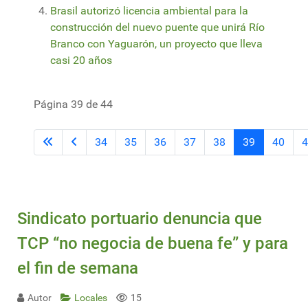
Brasil autorizó licencia ambiental para la
construcción del nuevo puente que unirá Río
Branco con Yaguarón, un proyecto que lleva
casi 20 años
Página 39 de 44
34
35
36
37
38
39
40
4
Sindicato portuario denuncia que
TCP “no negocia de buena fe” y para
el fin de semana
Autor
Locales
15