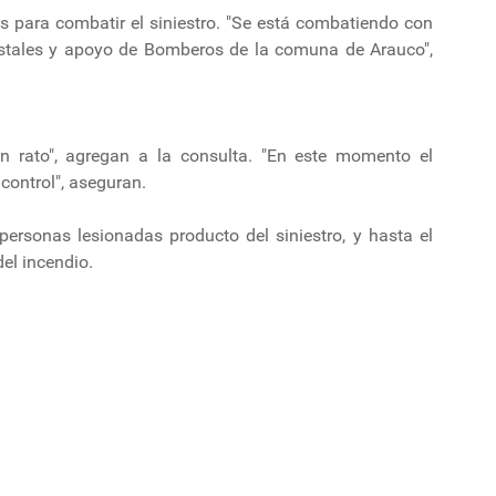
as para combatir el siniestro. "Se está combatiendo con
restales y apoyo de Bomberos de la comuna de Arauco",
 rato", agregan a la consulta. "En este momento el
control", aseguran.
rsonas lesionadas producto del siniestro, y hasta el
el incendio.
an al gobierno de Milei por su proyecto para desregular la conexión fluvial
ncha transportadora de la Celulosa Arauco en el Biobío