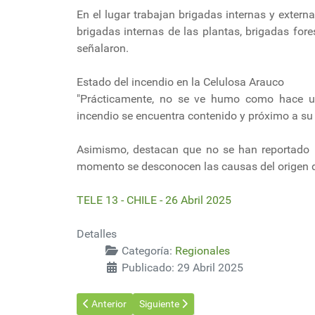
En el lugar trabajan brigadas internas y extern
brigadas internas de las plantas, brigadas fo
señalaron.
Estado del incendio en la Celulosa Arauco
"Prácticamente, no se ve humo como hace un
incendio se encuentra contenido y próximo a su 
Asimismo, destacan que no se han reportado pe
momento se desconocen las causas del origen d
TELE 13 - CHILE - 26 Abril 2025
Detalles
Categoría:
Regionales
Publicado: 29 Abril 2025
Artículo anterior: Hidrovía: Se hundió barco y denunci
Artículo siguiente: Incendio afectó a hui
Anterior
Siguiente