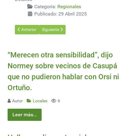
Categoría:
Regionales
Publicado: 29 Abril 2025
Artículo anterior: Reportan incendio en estructura de planta de 
Artículo siguiente: Gualeguaychú: vecinos renova
Anterior
Siguiente
“Merecen otra sensibilidad”, dijo
Normey sobre vecinos de Casupá
que no pudieron hablar con Orsi ni
Ortuño.
Autor
Locales
6
Leer más...