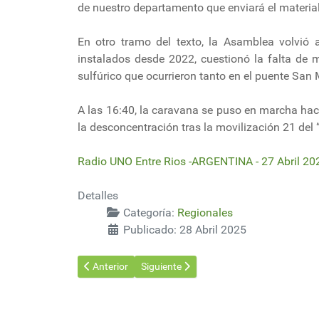
de nuestro departamento que enviará el materia
En otro tramo del texto, la Asamblea volvió 
instalados desde 2022, cuestionó la falta de 
sulfúrico que ocurrieron tanto en el puente San 
A las 16:40, la caravana se puso en marcha hac
la desconcentración tras la movilización 21 del “
Radio UNO Entre Rios -ARGENTINA - 27 Abril 20
Detalles
Categoría:
Regionales
Publicado: 28 Abril 2025
Artículo anterior: Incendio afectó a huincha transport
Artículo siguiente: Se transfirió minera
Anterior
Siguiente