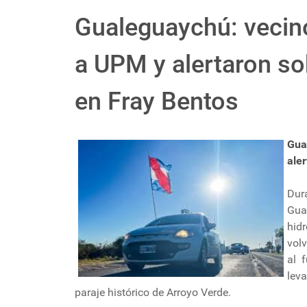
Gualeguaychú: vecin
a UPM y alertaron so
en Fray Bentos
Gua
ale
Dur
Gua
hid
vol
al 
lev
paraje histórico de Arroyo Verde.