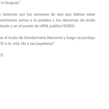
l a Uruguay”.
a reclamar por los sensores de aire que debían estar
monitoreos serios a la pastera y los derrames de ácido
Martín y en el puerto de UPM, publicó R2820.
ia el óvalo de Gendarmería Nacional y luego se produjo
Sí a la vida, No a las papeleras”.
25
adora de la Celulosa Arauco en el Biobío
l de hierro brasileño a barcos oceánicos: 109 barcazas traen 135.000 tone