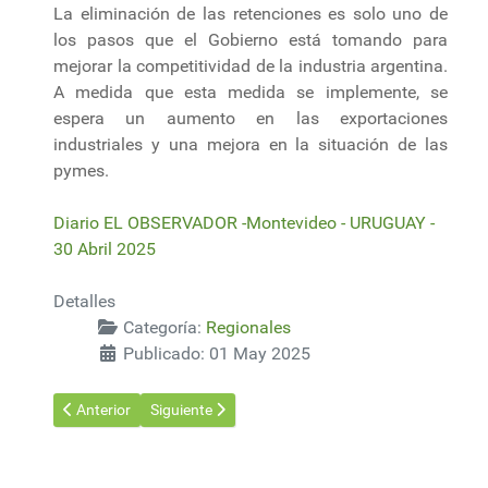
La eliminación de las retenciones es solo uno de
los pasos que el Gobierno está tomando para
mejorar la competitividad de la industria argentina.
A medida que esta medida se implemente, se
espera un aumento en las exportaciones
industriales y una mejora en la situación de las
pymes.
Diario EL OBSERVADOR -Montevideo - URUGUAY -
30 Abril 2025
Detalles
Categoría:
Regionales
Publicado: 01 May 2025
Artículo anterior: En Salta, Argentina, hallan una reserva de or
Artículo siguiente: Hidrovía: Se hundió barco y den
Anterior
Siguiente