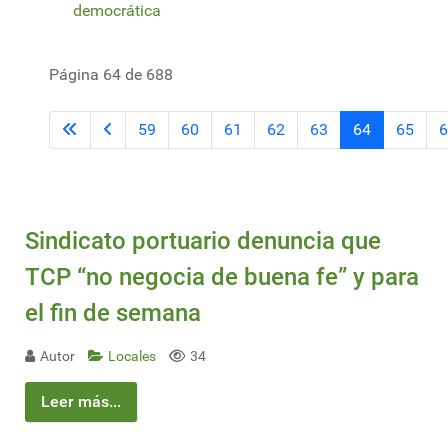
democrática
Página 64 de 688
59
60
61
62
63
64
65
6
Sindicato portuario denuncia que
TCP “no negocia de buena fe” y para
el fin de semana
Autor
Locales
34
Leer más...