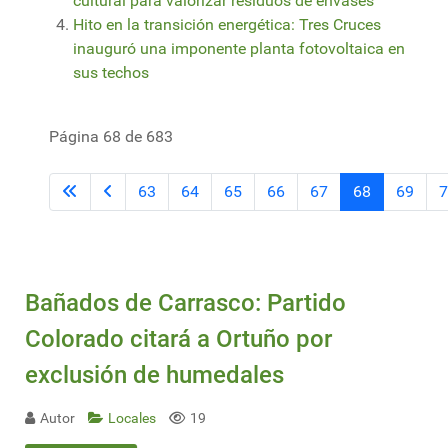
cultural para valorizar residuos de envases
Hito en la transición energética: Tres Cruces
inauguró una imponente planta fotovoltaica en
sus techos
Página 68 de 683
63
64
65
66
67
68
69
7
Bañados de Carrasco: Partido
Colorado citará a Ortuño por
exclusión de humedales
Autor
Locales
19