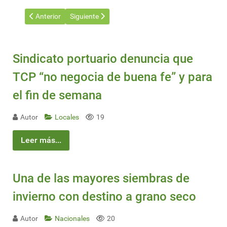
Artículo anterior: Intergremial marítima denuncia "condiciones d
Artículo siguiente: Ancap dio marcha atrás con sub
Anterior
Siguiente
Sindicato portuario denuncia que
TCP “no negocia de buena fe” y para
el fin de semana
Autor
Locales
19
Leer más...
Una de las mayores siembras de
invierno con destino a grano seco
Autor
Nacionales
20