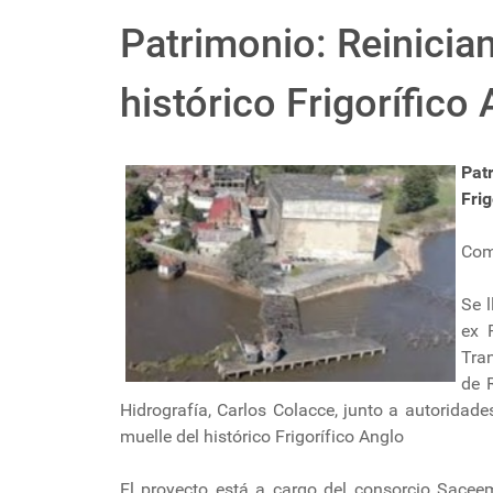
Patrimonio: Reinician
histórico Frigorífico
Pat
Frig
Com
Se l
ex 
Tran
de R
Hidrografía, Carlos Colacce, junto a autoridad
muelle del histórico Frigorífico Anglo
El proyecto está a cargo del consorcio Sacee