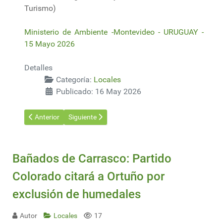
Turismo)
Ministerio de Ambiente -Montevideo - URUGUAY -
15 Mayo 2026
Detalles
Categoría:
Locales
Publicado: 16 May 2026
Artículo anterior: Prácticos en el puerto: un sistema que Argent
Artículo siguiente: Patrimonio: Reinician obras en e
Anterior
Siguiente
Bañados de Carrasco: Partido
Colorado citará a Ortuño por
exclusión de humedales
Autor
Locales
17