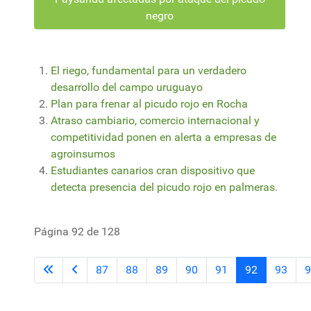
negro
El riego, fundamental para un verdadero
desarrollo del campo uruguayo
Plan para frenar al picudo rojo en Rocha
Atraso cambiario, comercio internacional y
competitividad ponen en alerta a empresas de
agroinsumos
Estudiantes canarios cran dispositivo que
detecta presencia del picudo rojo en palmeras.
Página 92 de 128
87
88
89
90
91
92
93
9