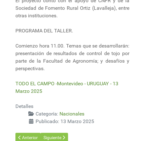
El proyecto contó con el apoyo de CNFR y de la
Sociedad de Fomento Rural Ortiz (Lavalleja), entre
otras instituciones.
PROGRAMA DEL TALLER.
Comienzo hora 11.00. Temas que se desarrollarán:
presentación de resultados de control de tojo por
parte de la Facultad de Agronomía; y desafíos y
perspectivas.
TODO EL CAMPO -Montevideo - URUGUAY - 13
Marzo 2025
Detalles
Categoría:
Nacionales
Publicado: 13 Marzo 2025
Artículo anterior: Se espera “una gran Expo Activa, con más de
Artículo siguiente: Expoactiva se Perfila como Otr
Anterior
Siguiente