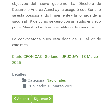
objetivos del nuevo gobierno. La Directora de
Desarrollo Andrea Aunchayna aseguró que Soriano
se está posicionando firmemente y la jornada de la
sucursal 19 de Junio se cerró con un audio enviado
por el Ministro Fratti imposibilitado de concurrir.
La convocatoria pues está dada del 19 al 22 de
este mes.
Diario CRONICAS - Soriano - URUGUAY - 13 Marzo
2025
Detalles
Categoría:
Nacionales
Publicado: 13 Marzo 2025
Artículo anterior: Se presentará el taller sobre estrategias de con
Artículo siguiente: Uruguay debería centrar sus esf
Anterior
Siguiente