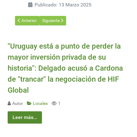
Publicado: 13 Marzo 2025
Artículo anterior: Orsi: Inversiones en investigación y riego son
Artículo siguiente: Se presentará el taller sobre est
Anterior
Siguiente
"Uruguay está a punto de perder la
mayor inversión privada de su
historia": Delgado acusó a Cardona
de "trancar" la negociación de HIF
Global
Autor
Locales
1
Leer más...