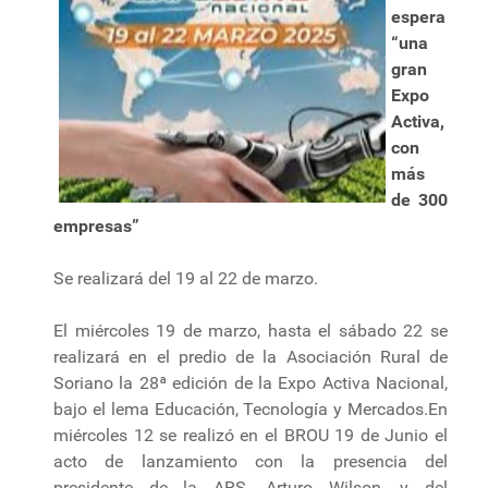
espera
“una
gran
Expo
Activa,
con
más
de 300
empresas”
Se realizará del 19 al 22 de marzo.
El miércoles 19 de marzo, hasta el sábado 22 se
realizará en el predio de la Asociación Rural de
Soriano la 28ª edición de la Expo Activa Nacional,
bajo el lema Educación, Tecnología y Mercados.En
miércoles 12 se realizó en el BROU 19 de Junio el
acto de lanzamiento con la presencia del
presidente de la ARS, Arturo Wilson, y del