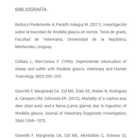
BIBLIOGRAFÍA.
Bertucci Pedemonte A, Parietti Iruleguy M. (2011). Investigación
sobre la toxicidad de Wedelia glauca en ovinos. Tesis de grado,
Facultad de Veterinaria, Universidad de la República,
Montevideo, Uruguay.
Collazo L, Riet-Correa F. (1996). Experimental intoxication of
sheep and cattle with Wedelia glauca. Veterinary and Human
Toxicology, 38(3):200–203.
Giannitti F, Margineda CA, Cid MS, Diab SS, Weber N, Rodríguez
A, Campero CM, Odriozola ER. (2012). Mortality of a captive axis
deer (Axis axis) and a llama (Lama glama) due to ingestion of
Wedelia glauca. Journal of Veterinary Diagnostic Investigation,
24(6):1068–1072.
Giannitti F, Margineda CA, Cid MS, Montobbio C, Soteras CI,