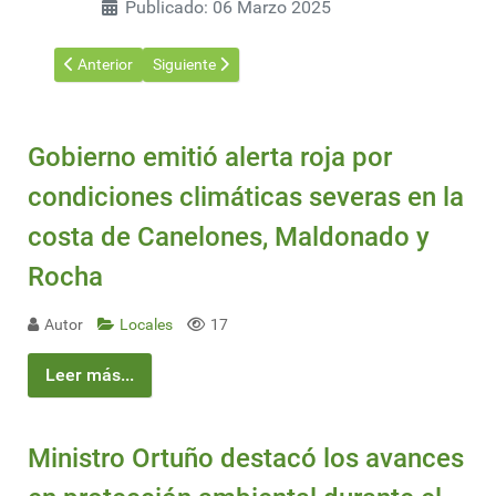
Publicado: 06 Marzo 2025
Artículo anterior: Compromiso y trabajo en la 111ª Exposición 
Artículo siguiente: Movido arranque de año en el
Anterior
Siguiente
Gobierno emitió alerta roja por
condiciones climáticas severas en la
costa de Canelones, Maldonado y
Rocha
Autor
Locales
17
Leer más...
Ministro Ortuño destacó los avances