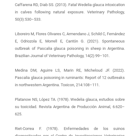
Caffarena RD, Diab SS. (2013). Fatal Wedelia glauca intoxication
in calves following natural exposure. Veterinary Pathology,
50(3):530–533.
Liboreiro M, Flores Olivares C, Armendano J, Schild C, Fernández
E, Odriozola E, Morrell E, Cantón G. (2021). Spontaneous
outbreak of Pascalia glauca poisoning in sheep in Argentina.
Brazilian Journal of Veterinary Pathology, 14(2):99–101.
Medina DM, Aguirre LS, Marin RE, Micheloud JF. (2022).
Pascalia glauca poisoning in ruminants: Report of 12 outbreaks
in northwestern Argentina. Toxicon, 214:108–111.
Platanow NS, López TA. (1978). Wedelia glauca, estudios sobre
su toxicidad. Revista Argentina de Producción Animal, 6:620–
625.
Riet-Correa F. (1978). Enfermedades de los suinos
diagnosticadas por el Centro de Investigaciones Veterinarias