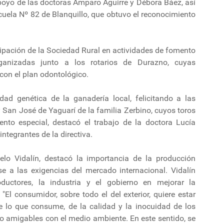
poyo de las doctoras Amparo Aguirre y Débora Báez, así
cuela Nº 82 de Blanquillo, que obtuvo el reconocimiento
icipación de la Sociedad Rural en actividades de fomento
anizadas junto a los rotarios de Durazno, cuyas
con el plan odontológico.
idad genética de la ganadería local, felicitando a las
 San José de Yaguarí de la familia Zerbino, cuyos toros
nto especial, destacó el trabajo de la doctora Lucía
ntegrantes de la directiva.
elo Vidalín, destacó la importancia de la producción
se a las exigencias del mercado internacional. Vidalín
oductores, la industria y el gobierno en mejorar la
"El consumidor, sobre todo el del exterior, quiere estar
lo que consume, de la calidad y la inocuidad de los
o amigables con el medio ambiente. En este sentido, se