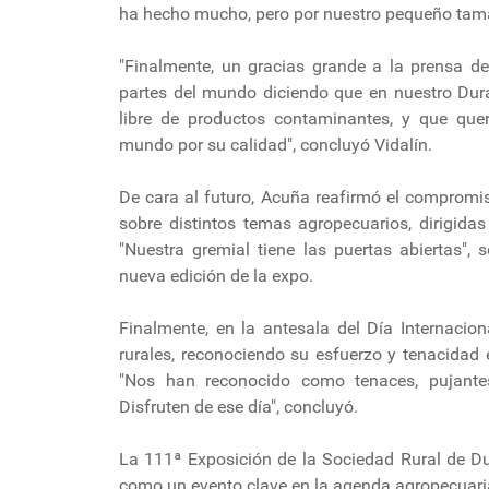
ha hecho mucho, pero por nuestro pequeño tama
"Finalmente, un gracias grande a la prensa de
partes del mundo diciendo que en nuestro Du
libre de productos contaminantes, y que qu
mundo por su calidad", concluyó Vidalín.
De cara al futuro, Acuña reafirmó el compromi
sobre distintos temas agropecuarios, dirigidas
"Nuestra gremial tiene las puertas abiertas", 
nueva edición de la expo.
Finalmente, en la antesala del Día Internacio
rurales, reconociendo su esfuerzo y tenacidad
"Nos han reconocido como tenaces, pujantes
Disfruten de ese día", concluyó.
La 111ª Exposición de la Sociedad Rural de D
como un evento clave en la agenda agropecuaria