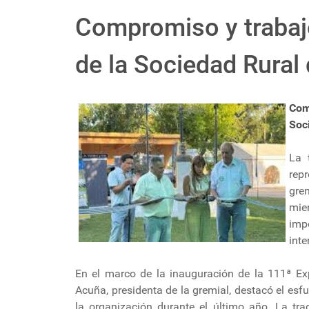
Compromiso y trabaj
de la Sociedad Rural
Com
Soc
La 
repr
gre
mie
imp
inte
En el marco de la inauguración de la 111ª Ex
Acuña, presidenta de la gremial, destacó el es
la organización durante el último año. La tra