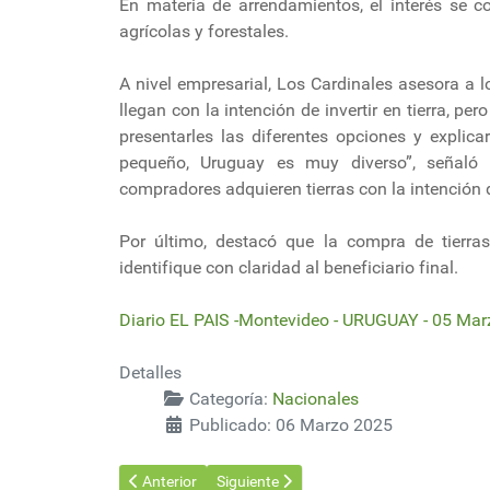
En materia de arrendamientos, el interés se 
agrícolas y forestales.
A nivel empresarial, Los Cardinales asesora a 
llegan con la intención de invertir en tierra, pe
presentarles las diferentes opciones y expli
pequeño, Uruguay es muy diverso”, señaló
compradores adquieren tierras con la intención 
Por último, destacó que la compra de tierra
identifique con claridad al beneficiario final.
Diario EL PAIS -Montevideo - URUGUAY - 05 Ma
Detalles
Categoría:
Nacionales
Publicado: 06 Marzo 2025
Artículo anterior: Colonia. Ovinos mueren por intoxic
Artículo siguiente: El riego es un compo
Anterior
Siguiente