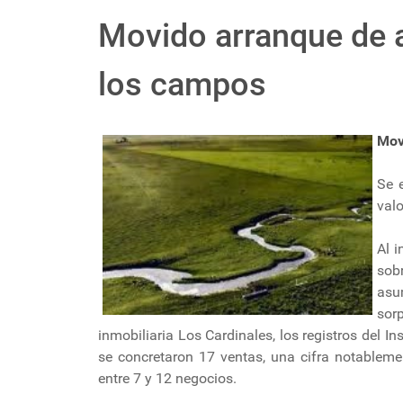
Movido arranque de 
los campos
Mov
Se 
valo
Al i
sob
asu
sor
inmobiliaria Los Cardinales, los registros del 
se concretaron 17 ventas, una cifra notableme
entre 7 y 12 negocios.