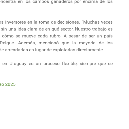
concentra en los campos ganaderos por encima de los
los inversores en la toma de decisiones. “Muchas veces
ro sin una idea clara de en qué sector. Nuestro trabajo es
car cómo se mueve cada rubro. A pesar de ser un país
 Delgue. Además, mencionó que la mayoría de los
de arrendarlas en lugar de explotarlas directamente.
s en Uruguay es un proceso flexible, siempre que se
rzo 2025
ación debido a Pascalia glauca.
nente fundamental en la agricultura moderna