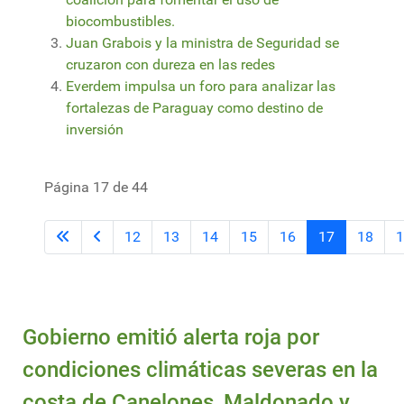
biocombustibles.
Juan Grabois y la ministra de Seguridad se
cruzaron con dureza en las redes
Everdem impulsa un foro para analizar las
fortalezas de Paraguay como destino de
inversión
Página 17 de 44
12
13
14
15
16
17
18
1
Gobierno emitió alerta roja por
condiciones climáticas severas en la
costa de Canelones, Maldonado y