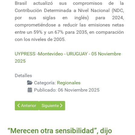
Brasil actualizó sus compromisos de la
Contribución Determinada a Nivel Nacional (NDC,
por sus siglas en inglés) para 2024,
comprometiéndose a reducir las emisiones netas
entre un 59% y un 67% para 2035, en comparación
con los niveles de 2005.
UYPRESS -Montevideo - URUGUAY - 05 Noviembre
2025
Detalles
Categoría:
Regionales
Publicado: 06 Noviembre 2025
Artículo anterior: Lula pide separar los conflictos geopolíticos d
Artículo siguiente: Brasil inaugurará el tren más 
Anterior
Siguiente
“Merecen otra sensibilidad”, dijo