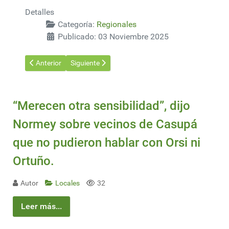
Detalles
Categoría:
Regionales
Publicado: 03 Noviembre 2025
Artículo anterior: Polémicas y ausencias en cumbre climática en
Artículo siguiente: La Amazonia de cara a la COP30
Anterior
Siguiente
“Merecen otra sensibilidad”, dijo
Normey sobre vecinos de Casupá
que no pudieron hablar con Orsi ni
Ortuño.
Autor
Locales
32
Leer más...