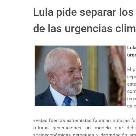
Lula pide separar los
de las urgencias cli
Lul
urg
El p
sepa
este
con
rec
cal
«Estas fuerzas extremistas fabrican noticias fa
futuras generaciones un modelo que debe
socioeconómicas perpetuas y degradación amb