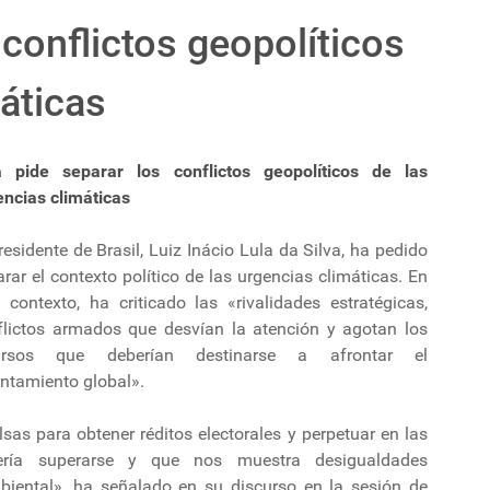
 conflictos geopolíticos
máticas
a pide separar los conflictos geopolíticos de las
encias climáticas
residente de Brasil, Luiz Inácio Lula da Silva, ha pedido
rar el contexto político de las urgencias climáticas. En
 contexto, ha criticado las «rivalidades estratégicas,
flictos armados que desvían la atención y agotan los
ursos que deberían destinarse a afrontar el
entamiento global».
lsas para obtener réditos electorales y perpetuar en las
ría superarse y que nos muestra desigualdades
iental», ha señalado en su discurso en la sesión de