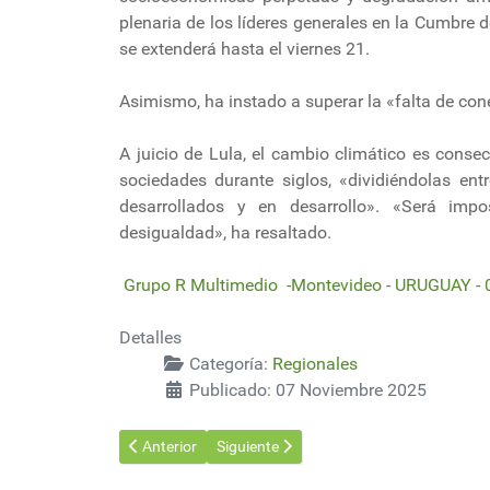
plenaria de los líderes generales en la Cumbre 
se extenderá hasta el viernes 21.
Asimismo, ha instado a superar la «falta de cone
A juicio de Lula, el cambio climático es cons
sociedades durante siglos, «dividiéndolas en
desarrollados y en desarrollo». «Será impo
desigualdad», ha resaltado.
Grupo R Multimedio -Montevideo - URUGUAY - 
Detalles
Categoría:
Regionales
Publicado: 07 Noviembre 2025
Artículo anterior: Secretario general de la ONU pide a 
Artículo siguiente: Polémicas y ausencia
Anterior
Siguiente