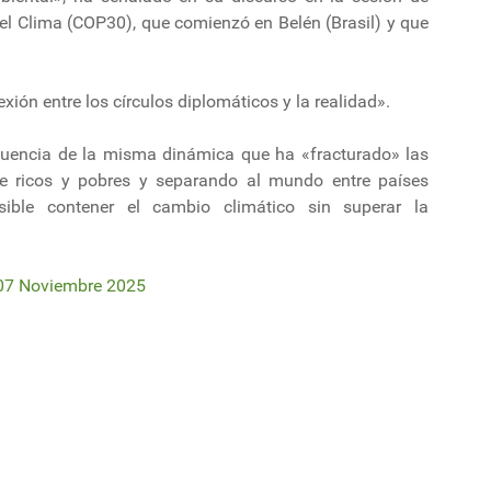
del Clima (COP30), que comienzó en Belén (Brasil) y que
xión entre los círculos diplomáticos y la realidad».
ecuencia de la misma dinámica que ha «fracturado» las
tre ricos y pobres y separando al mundo entre países
sible contener el cambio climático sin superar la
07 Noviembre 2025
líderes mundiales reunidos en Brasil "coraje político" contra cambio climát
s en cumbre climática en Brasil