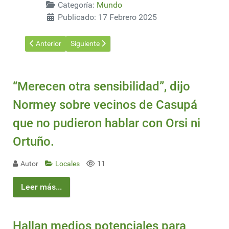
Categoría:
Mundo
Publicado: 17 Febrero 2025
Artículo anterior: Following the principles of responsible fire 
Artículo siguiente: Canal de Panamá debe manten
Anterior
Siguiente
“Merecen otra sensibilidad”, dijo
Normey sobre vecinos de Casupá
que no pudieron hablar con Orsi ni
Ortuño.
Autor
Locales
11
Leer más...
Hallan medios potenciales para