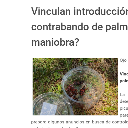
Vinculan introducció
contrabando de palm
maniobra?
Ojo
Vin
pal
La 
det
pic
par
prepara algunos anuncios en busca de controlar