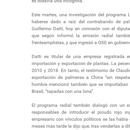
es todavía una incógnita.
Este martes, una investigación del programa 
haberse dado a raíz del contrabando de palm
Guillermo Datti, hoy en comisión con el diput
que según informó la emisión radial tambi
frenteamplistas, y que ingresó a OSE en gobiern
Datti es titular de una empresa registrada e
importación y exportación de plantas. La pece
2010 y 2018. En tanto, el testimonio de Claud
exportación de palmeras a China “sin respetar
hombre mencionó también que se importaban 
Brasil, “tapadas con una lona”.
El programa radial también dialogó con un ex
responsables de introducir el picudo rojo 
empresario con vínculos políticos se las había
meses más tarde le dijo que, tras venderlas a d