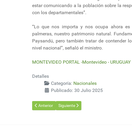
estar comunicando a la población sobre la respu
con los departamentales”.
“Lo que nos importa y nos ocupa ahora es de
palmeras, nuestro patrimonio natural. Fundam
Paysandú, pero también tratar de contender lo
nivel nacional”, señaló el ministro.
MONTEVIDEO PORTAL -Montevideo - URUGUAY -
Detalles
Categoría:
Nacionales
Publicado: 30 Julio 2025
Artículo anterior: Lo que está pasando con las export
Artículo siguiente: El riego es necesario
Anterior
Siguiente