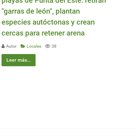
playas de Punta del Este: retiran
"garras de león", plantan
especies autóctonas y crean
cercas para retener arena
Autor
Locales
38
Leer más...
ba o IRAE.