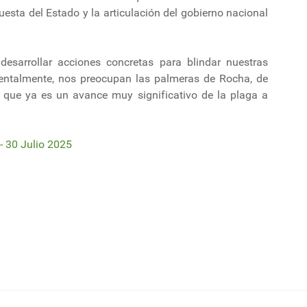
esta del Estado y la articulación del gobierno nacional
sarrollar acciones concretas para blindar nuestras
entalmente, nos preocupan las palmeras de Rocha, de
 que ya es un avance muy significativo de la plaga a
 30 Julio 2025
aciones de miel uruguaya y su impacto en el apicultor
 para todos, pero hay una asimetría muy grande entre los que tributan Ime