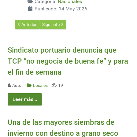
Categoría:
Nacionales
Publicado: 14 May 2026
Artículo anterior: Comenzó la zafra de soja 2026 en Nueva Palm
Artículo siguiente: El picudo rojo llegó a la palme
Anterior
Siguiente
Sindicato portuario denuncia que
TCP “no negocia de buena fe” y para
el fin de semana
Autor
Locales
19
Leer más...
Una de las mayores siembras de
invierno con destino a grano seco