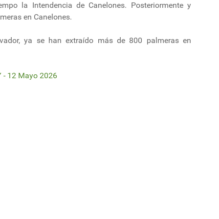
empo la Intendencia de Canelones. Posteriormente y
lmeras en Canelones.
rvador, ya se han extraído más de 800 palmeras en
 - 12 Mayo 2026
lternativas de los cultivos de invierno y tomarlas como opciones”
ocopa pone en riesgo al rodeo en otoño.