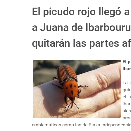
El picudo rojo llegó 
a Juana de Ibarbouru
quitarán las partes a
El 
Ibar
La 
quir
el 
Iba
sie
pro
emblemáticas como las de Plaza Independencia