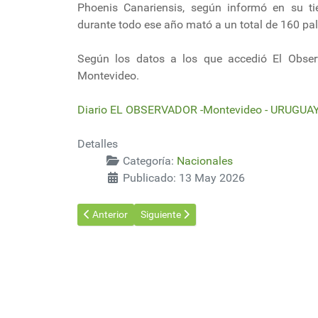
Phoenis Canariensis, según informó en su ti
durante todo ese año mató a un total de 160 pa
Según los datos a los que accedió El Obse
Montevideo.
Diario EL OBSERVADOR -Montevideo - URUGUAY
Detalles
Categoría:
Nacionales
Publicado: 13 May 2026
Artículo anterior: Ing. Rovella: “Hay que evaluar las a
Artículo siguiente: Plan Agropecuario: b
Anterior
Siguiente