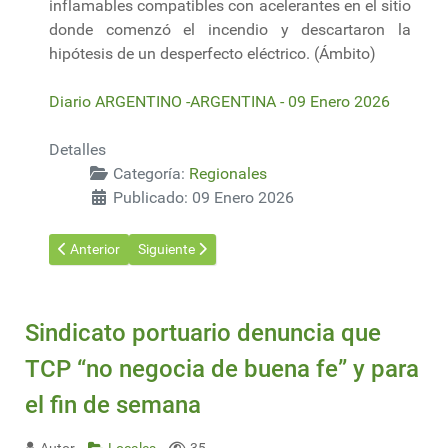
inflamables compatibles con acelerantes en el sitio
donde comenzó el incendio y descartaron la
hipótesis de un desperfecto eléctrico. (Ámbito)
Diario ARGENTINO -ARGENTINA - 09 Enero 2026
Detalles
Categoría:
Regionales
Publicado: 09 Enero 2026
Artículo anterior: Mercado de Carbono: la NDC 3.0, la llave para
Artículo siguiente: Paraguay espera este año otro
Anterior
Siguiente
Sindicato portuario denuncia que
TCP “no negocia de buena fe” y para
el fin de semana