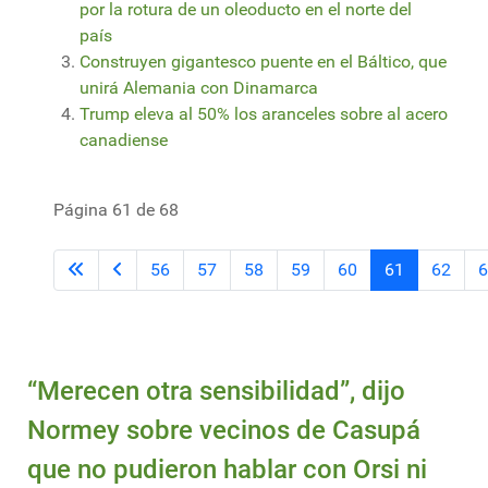
por la rotura de un oleoducto en el norte del
país
Construyen gigantesco puente en el Báltico, que
unirá Alemania con Dinamarca
Trump eleva al 50% los aranceles sobre al acero
canadiense
Página 61 de 68
56
57
58
59
60
61
62
6
“Merecen otra sensibilidad”, dijo
Normey sobre vecinos de Casupá
que no pudieron hablar con Orsi ni