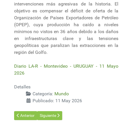
intervenciones más agresivas de la historia. El
objetivo es compensar el déficit de oferta de la
Organización de Países Exportadores de Petróleo
(OPEP), cuya producción ha caído a niveles
mínimos no vistos en 36 años debido a los daños
en infraestructuras clave y las tensiones
geopolíticas que paralizan las extracciones en la
región del Golfo.
Diario LA-R - Montevideo - URUGUAY - 11 Mayo
2026
Detalles
Categoría:
Mundo
Publicado: 11 May 2026
Artículo anterior: Suecia: Encuentran el mayor yacimiento de ti
Artículo siguiente: Estados Unidos y la nueva conqu
Anterior
Siguiente