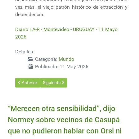
vez más, el viejo patrón histórico de extracción y
dependencia.
Diario LA-R - Montevideo - URUGUAY - 11 Mayo
2026
Detalles
Categoría:
Mundo
Publicado: 11 May 2026
Artículo anterior: Tensión en Ormuz: La volatilidad del crudo a
Artículo siguiente: Cuba sin energía ni combustible
Anterior
Siguiente
“Merecen otra sensibilidad”, dijo
Normey sobre vecinos de Casupá
que no pudieron hablar con Orsi ni