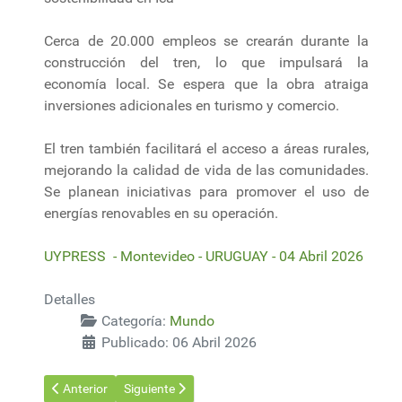
Cerca de 20.000 empleos se crearán durante la
construcción del tren, lo que impulsará la
economía local. Se espera que la obra atraiga
inversiones adicionales en turismo y comercio.
El tren también facilitará el acceso a áreas rurales,
mejorando la calidad de vida de las comunidades.
Se planean iniciativas para promover el uso de
energías renovables en su operación.
UYPRESS - Montevideo - URUGUAY - 04 Abril 2026
Detalles
Categoría:
Mundo
Publicado: 06 Abril 2026
Artículo anterior: Alemania, Italia, España, Portugal y Austria p
Artículo siguiente: Los precios del petróleo se dis
Anterior
Siguiente