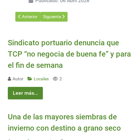
Publicado: 06 Abril 2026
Artículo anterior: Cuba lidera la ruta del biometano: Inauguran 
Artículo siguiente: Lanzan el tren Lima-Ica, de alt
Anterior
Siguiente
Sindicato portuario denuncia que
TCP “no negocia de buena fe” y para
el fin de semana
Autor
Locales
2
Leer más...
Una de las mayores siembras de
invierno con destino a grano seco