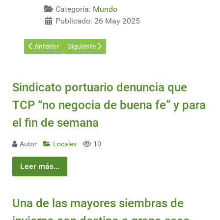
Categoría:
Mundo
Publicado: 26 May 2025
Artículo anterior: Empresarios de la región, entre ellos de Ur
Artículo siguiente: La producción forestal repres
Anterior
Siguiente
Sindicato portuario denuncia que
TCP “no negocia de buena fe” y para
el fin de semana
Autor
Locales
10
Leer más...
Una de las mayores siembras de