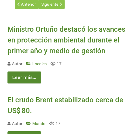
Artículo anterior: North America needs sustainably sourced pu
Artículo siguiente: Japón: proyectos pioneros de b
Anterior
Siguiente
Ministro Ortuño destacó los avances
en protección ambiental durante el
primer año y medio de gestión
Autor
Locales
17
Leer más...
El crudo Brent estabilizado cerca de
US$ 80.
Autor
Mundo
17