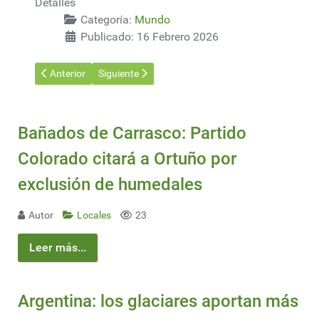
Detalles
Categoría:
Mundo
Publicado: 16 Febrero 2026
Artículo anterior: En la primera semana del mes, Venezuela se c
Artículo siguiente: Venezuela planea otorgar nuev
Anterior
Siguiente
Bañados de Carrasco: Partido
Colorado citará a Ortuño por
exclusión de humedales
Autor
Locales
23
Leer más...
Argentina: los glaciares aportan más