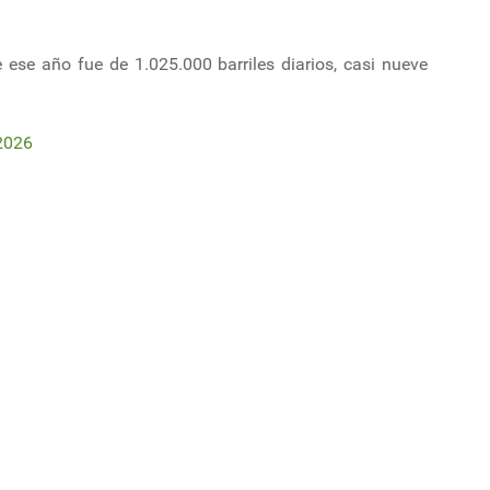
ese año fue de 1.025.000 barriles diarios, casi nueve
2026
terreno en China y EE.UU. y marca cifras históricas
yecto más importante de la historia humana: ITER, para replicar la energía