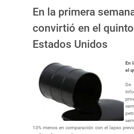
En la primera semana
convirtió en el quint
Estados Unidos
En 
el 
De 
Inf
pro
sem
pet
sem
13% menos en comparación con el lapso previo,