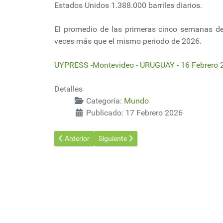
Estados Unidos 1.388.000 barriles diarios.
El promedio de las primeras cinco semanas de 
veces más que el mismo periodo de 2026.
UYPRESS -Montevideo - URUGUAY - 16 Febrero 
Detalles
Categoría:
Mundo
Publicado: 17 Febrero 2026
Artículo anterior: Industria forestal de Ecuador gana 
Artículo siguiente: Está en marcha el pro
Anterior
Siguiente