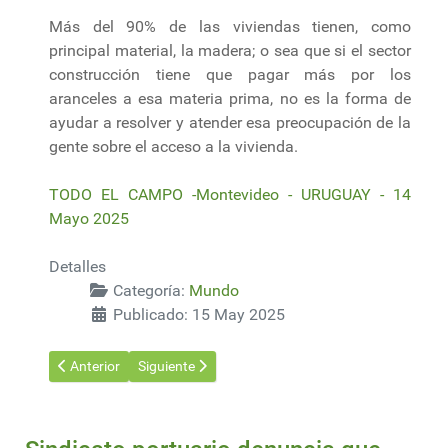
Más del 90% de las viviendas tienen, como
principal material, la madera; o sea que si el sector
construcción tiene que pagar más por los
aranceles a esa materia prima, no es la forma de
ayudar a resolver y atender esa preocupación de la
gente sobre el acceso a la vivienda.
TODO EL CAMPO -Montevideo - URUGUAY - 14
Mayo 2025
Detalles
Categoría:
Mundo
Publicado: 15 May 2025
Artículo anterior: China allana el camino para la ruptura de S
Artículo siguiente: La Unión Europea elaboró una li
Anterior
Siguiente