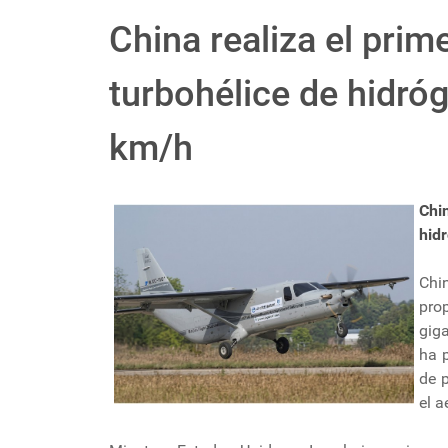
China realiza el prim
turbohélice de hidró
km/h
Chi
hid
Chi
pro
gig
ha p
de 
el 