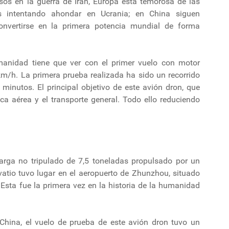
sos en la guerra de Irán, Europa está temorosa de las
os intentando ahondar en Ucrania; en China siguen
nvertirse en la primera potencia mundial de forma
umanidad tiene que ver con el primer vuelo con motor
km/h. La primera prueba realizada ha sido un recorrido
minutos. El principal objetivo de este avión dron, que
ica aérea y el transporte general. Todo ello reduciendo
arga no tripulado de 7,5 toneladas propulsado por un
atio tuvo lugar en el aeropuerto de Zhunzhou, situado
. Esta fue la primera vez en la historia de la humanidad
China, el vuelo de prueba de este avión dron tuvo un