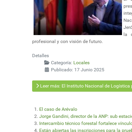
pre
inte
Nac
Jer
la 
profesional y con visión de futuro.
Detalles
Categoría:
Locales
Publicado: 17 Junio 2025
Leer más: El Instituto Nacional de Logístic
El caso de Arévalo
Jorge Gandini, director de la ANP: sub estació
Intercambio técnico forestal fortalece víncul
Están abiertas las inscripciones para la pru