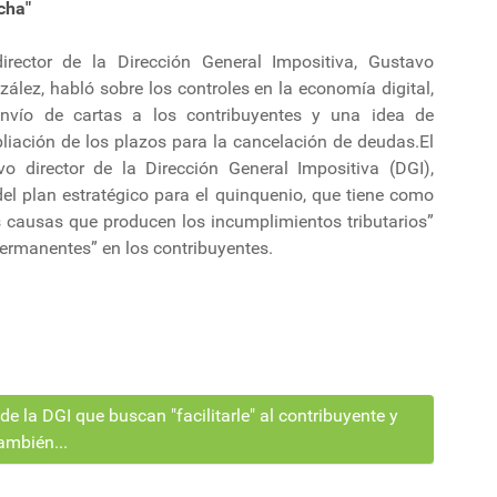
cha"
director de la Dirección General Impositiva, Gustavo
ález, habló sobre los controles en la economía digital,
envío de cartas a los contribuyentes y una idea de
liación de los plazos para la cancelación de deudas.El
vo director de la Dirección General Impositiva (DGI),
del plan estratégico para el quinquenio, que tiene como
s causas que producen los incumplimientos tributarios”
ermanentes” en los contribuyentes.
 la DGI que buscan "facilitarle" al contribuyente y
ambién...