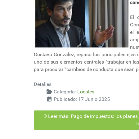
can
El 
Gonz
el 
amp
nue
Gustavo González, repasó los principales ejes 
uno de sus elementos centrales “trabajar en la
para procurar “cambios de conducta que sean p
Detalles
Categoría:
Locales
Publicado: 17 Junio 2025
Leer más: Pago de impuestos: los planes de
t