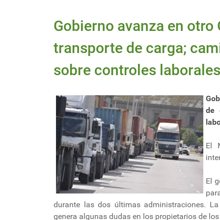
Gobierno avanza en otro
transporte de carga; cam
sobre controles laborale
Gob
de 
lab
El 
inte
El g
par
durante las dos últimas administraciones. La 
genera algunas dudas en los propietarios de los