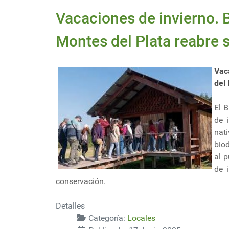
Vacaciones de invierno.
Montes del Plata reabre 
Vac
del 
El 
de 
nati
biod
al 
de 
conservación.
Detalles
Categoría:
Locales