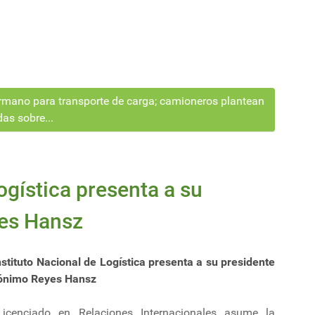
rmano para transporte de carga; camioneros plantean
as sobre...
Logística presenta a su
yes Hansz
nstituto Nacional de Logística presenta a su presidente
ónimo Reyes Hansz
Licenciado en Relaciones Internacionales asume la