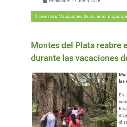
Publicado: 17 Junio 2025
Leer más: Vacaciones de invierno. Bioparque
Montes del Plata reabre 
durante las vacaciones d
Mon
las
En 
cons
Bio
invi
el s