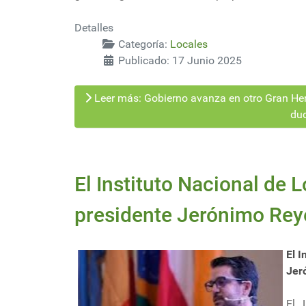
Detalles
Categoría:
Locales
Publicado: 17 Junio 2025
Leer más: Gobierno avanza en otro Gran He
dud
El Instituto Nacional de 
presidente Jerónimo Re
El I
Jer
El 