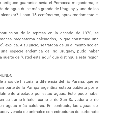
s antiguos guaraníes sería el Pomacea megastoma, el
odo de agua dulce más grande de Uruguay y uno de los
lcanzar? Hasta 15 centímetros, aproximadamente el
nstrucción de la represa en la década de 1970, se
omacea megastoma calcinados, lo que constituye una
”, explica. A su juicio, se trataba de un alimento rico en
r una especie endémica del río Uruguay, pudo haber
suerte de “usted está aquí” que distinguía esta región
 MUNDO
e años de historia, a diferencia del río Paraná, que es
ran parte de la Pampa argentina estaba cubierta por el
rcialmente afectado por estas aguas. Esto pudo haber
 en su tramo inferior, como el río San Salvador o el río
n aguas más salobres. En contraste, las aguas del
supervivencia de animales con estructuras de carbonato