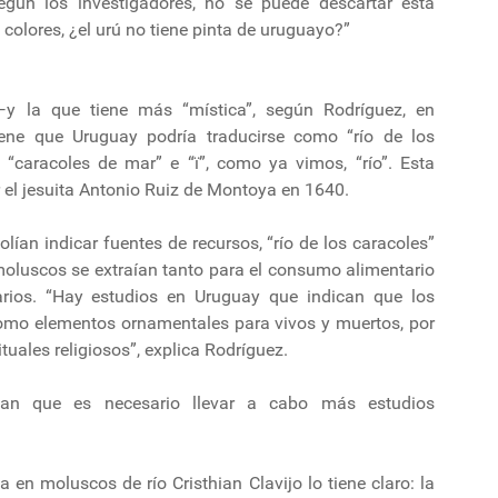
egún los investigadores, no se puede descartar esta
s colores, ¿el urú no tiene pinta de uruguayo?”
y la que tiene más “mística”, según Rodríguez, en
ene que Uruguay podría traducirse como “río de los
a “caracoles de mar” e “ï”, como ya vimos, “río”. Esta
r el jesuita Antonio Ruiz de Montoya en 1640.
ían indicar fuentes de recursos, “río de los caracoles”
moluscos se extraían tanto para el consumo alimentario
tarios. “Hay estudios en Uruguay que indican que los
omo elementos ornamentales para vivos y muertos, por
tuales religiosos”, explica Rodríguez.
alan que es necesario llevar a cabo más estudios
a en moluscos de río Cristhian Clavijo lo tiene claro: la