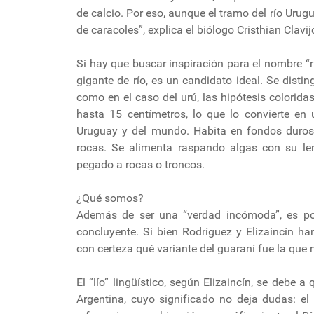
de calcio. Por eso, aunque el tramo del río Urug
de caracoles”, explica el biólogo Cristhian Clavij
Si hay que buscar inspiración para el nombre “
gigante de río, es un candidato ideal. Se dist
como en el caso del urú, las hipótesis colorid
hasta 15 centímetros, lo que lo convierte e
Uruguay y del mundo. Habita en fondos duros y
rocas. Se alimenta raspando algas con su leng
pegado a rocas o troncos.
¿Qué somos?
Además de ser una “verdad incómoda”, es po
concluyente. Si bien Rodríguez y Elizaincín ha
con certeza qué variante del guaraní fue la que
El “lío” lingüístico, según Elizaincín, se debe 
Argentina, cuyo significado no deja dudas: el