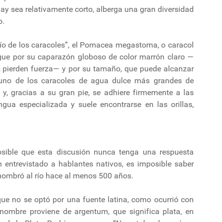
uay sea relativamente corto, alberga una gran diversidad
o.
río de los caracoles”, el Pomacea megastoma, o caracol
ingue por su caparazón globoso de color marrón claro —
as pierden fuerza— y por su tamaño, que puede alcanzar
n uno de los caracoles de agua dulce más grandes de
, gracias a su gran pie, se adhiere firmemente a las
ua especializada y suele encontrarse en las orillas,
sible que esta discusión nunca tenga una respuesta
n entrevistado a hablantes nativos, es imposible saber
 nombró al río hace al menos 500 años.
a que no se optó por una fuente latina, como ocurrió con
 nombre proviene de argentum, que significa plata, en