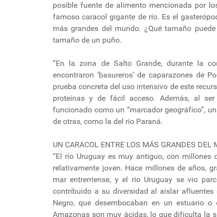
posible fuente de alimento mencionada por lo
famoso caracol gigante de río. Es el gasteróp
más grandes del mundo. ¿Qué tamaño puede a
tamaño de un puño.
“En la zona de Salto Grande, durante la co
encontraron ‘basureros’ de caparazones de P
prueba concreta del uso intensivo de este recurso
proteínas y de fácil acceso. Además, al se
funcionado como un “marcador geográfico”, una 
de otras, como la del río Paraná.
UN CARACOL ENTRE LOS MÁS GRANDES DEL
“El río Uruguay es muy antiguo, con millones d
relativamente joven. Hace millones de años, g
mar entrerriense, y el río Uruguay se vio pa
contribuido a su diversidad al aislar afluentes
Negro, que desembocaban en un estuario o e
Amazonas son muy ácidas, lo que dificulta la 