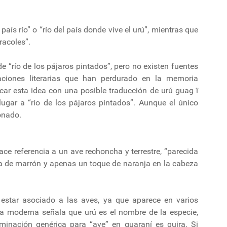
país río” o “río del país donde vive el urú”, mientras que
aracoles”.
de “río de los pájaros pintados”, pero no existen fuentes
taciones literarias que han perdurado en la memoria
icar esta idea con una posible traducción de urú guag ï
lugar a “río de los pájaros pintados”. Aunque el único
onado.
ace referencia a un ave rechoncha y terrestre, “parecida
ada de marrón y apenas un toque de naranja en la cabeza
 estar asociado a las aves, ya que aparece en varios
ía moderna señala que urú es el nombre de la especie,
inación genérica para “ave” en guaraní es guira. Si