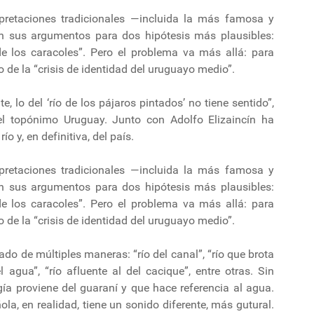
rpretaciones tradicionales —incluida la más famosa y
n sus argumentos para dos hipótesis más plausibles:
 de los caracoles”. Pero el problema va más allá: para
ejo de la “crisis de identidad del uruguayo medio”.
 lo del ‘río de los pájaros pintados’ no tiene sentido”,
 el topónimo Uruguay. Junto con Adolfo Elizaincín ha
o y, en definitiva, del país.
rpretaciones tradicionales —incluida la más famosa y
n sus argumentos para dos hipótesis más plausibles:
 de los caracoles”. Pero el problema va más allá: para
ejo de la “crisis de identidad del uruguayo medio”.
ado de múltiples maneras: “río del canal”, “río que brota
agua”, “río afluente al del cacique”, entre otras. Sin
ía proviene del guaraní y que hace referencia al agua.
a, en realidad, tiene un sonido diferente, más gutural.