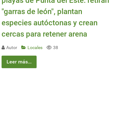
playas de Punta del Este: retiran
"garras de león", plantan
especies autóctonas y crean
cercas para retener arena
Autor
Locales
38
Leer más...