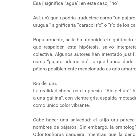
Esa ï significa “agua”; en este caso, “río”.
Así, urú gua ï podría traducirse como “un pájaro 
urugua ï significaría “caracol río” o “río de los c
Popularmente, se le ha atribuido el significado 
que respalden esta hipótesis, salvo interpre
colectiva. Algunos autores han intentado justif
como “pájaro adorno río”, lo que habría dado 
pájaro posiblemente mencionado es gris amarr
Río del urú.
La realidad choca con la poesía. “Río del urú” h
a una gallina”, con vientre gris, espalda mote
como único color vibrante.
Cabe hacer una salvedad: el afijo uru parece
nombres de pájaros. Sin embargo, la ornitolog
Odontophorus capueira, mientras que la denom