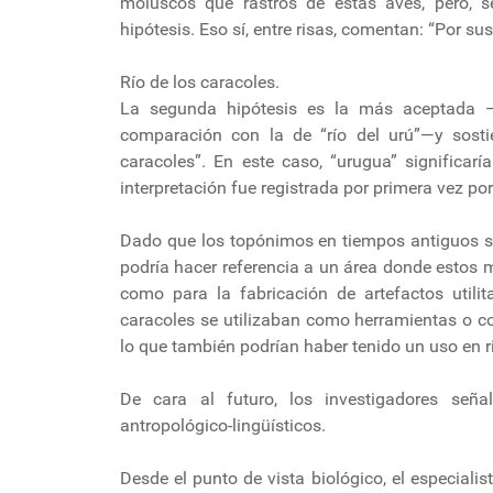
moluscos que rastros de estas aves, pero, s
hipótesis. Eso sí, entre risas, comentan: “Por su
Río de los caracoles.
La segunda hipótesis es la más aceptada —
comparación con la de “río del urú”—y sosti
caracoles”. En este caso, “urugua” significarí
interpretación fue registrada por primera vez po
Dado que los topónimos en tiempos antiguos sol
podría hacer referencia a un área donde estos 
como para la fabricación de artefactos utili
caracoles se utilizaban como herramientas o c
lo que también podrían haber tenido un uso en ri
De cara al futuro, los investigadores señ
antropológico-lingüísticos.
Desde el punto de vista biológico, el especialist