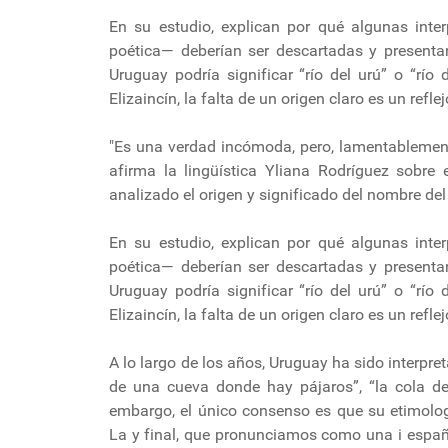
En su estudio, explican por qué algunas inte
poética— deberían ser descartadas y presenta
Uruguay podría significar “río del urú” o “río
Elizaincín, la falta de un origen claro es un refl
"Es una verdad incómoda, pero, lamentablemente,
afirma la lingüística Yliana Rodríguez sobre
analizado el origen y significado del nombre del rí
En su estudio, explican por qué algunas inte
poética— deberían ser descartadas y presenta
Uruguay podría significar “río del urú” o “río
Elizaincín, la falta de un origen claro es un refl
A lo largo de los años, Uruguay ha sido interpret
de una cueva donde hay pájaros”, “la cola del 
embargo, el único consenso es que su etimolog
La y final, que pronunciamos como una i español