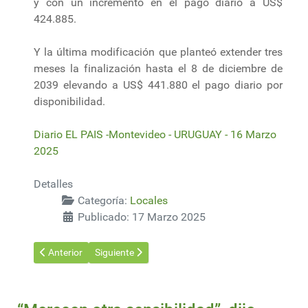
y con un incremento en el pago diario a US$
424.885.
Y la última modificación que planteó extender tres
meses la finalización hasta el 8 de diciembre de
2039 elevando a US$ 441.880 el pago diario por
disponibilidad.
Diario EL PAIS -Montevideo - URUGUAY - 16 Marzo
2025
Detalles
Categoría:
Locales
Publicado: 17 Marzo 2025
Artículo anterior: Uruguay: la historia detrás de su nombre (y p
Artículo siguiente: La producción del núcleo de la 
Anterior
Siguiente