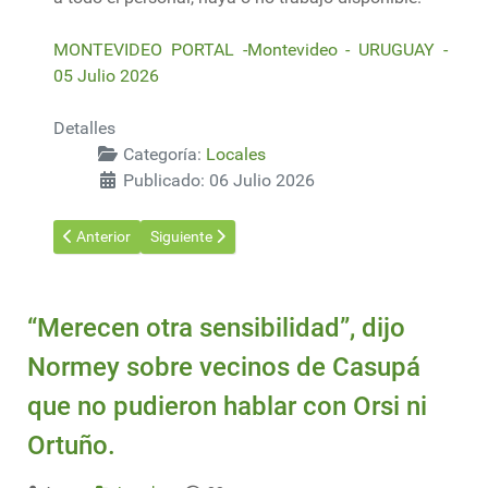
MONTEVIDEO PORTAL -Montevideo - URUGUAY -
05 Julio 2026
Detalles
Categoría:
Locales
Publicado: 06 Julio 2026
Artículo anterior: El fin de semana el puerto volvió a parar, el t
Artículo siguiente: Paro indefinido en TCP: el sind
Anterior
Siguiente
“Merecen otra sensibilidad”, dijo
Normey sobre vecinos de Casupá
que no pudieron hablar con Orsi ni
Ortuño.