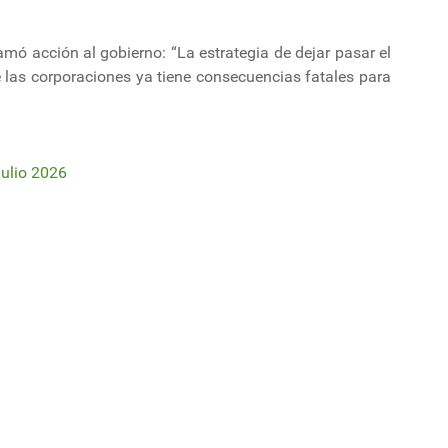
amó acción al gobierno: “La estrategia de dejar pasar el
e las corporaciones ya tiene consecuencias fatales para
ulio 2026
las empresas más sostenibles del mundo
lata: sindicato levantó el paro y retoma las actividades