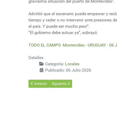
gravísima situación del puerto de Montevideo”.
Advirtió que el escenario puede empeorar y recl
tiempo y ceder o no intervenir ante presiones d
el país. Y puede ser mucho peor”.
“El gobierno debe actuar ya”, subrayó.
TODO EL CAMPO -Montevideo - URUGUAY - 06 J
Detalles
Categoría:
Locales
Publicado: 06 Julio 2026
Artículo anterior: UPM es reconocida entre el 1% de 
Artículo siguiente: Terminal Cuenca del P
Anterior
Siguiente