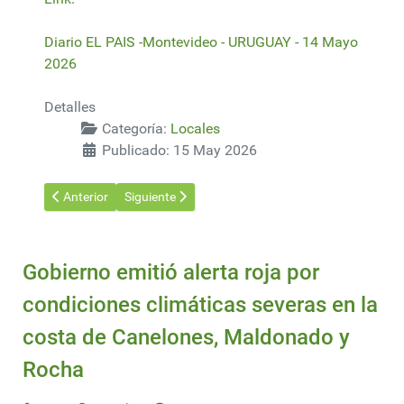
Diario EL PAIS -Montevideo - URUGUAY - 14 Mayo
2026
Detalles
Categoría:
Locales
Publicado: 15 May 2026
Artículo anterior: Las oportunidades empiezan a navegar por el 
Artículo siguiente: Comunicado del Movimiento p
Anterior
Siguiente
Gobierno emitió alerta roja por
condiciones climáticas severas en la
costa de Canelones, Maldonado y
Rocha